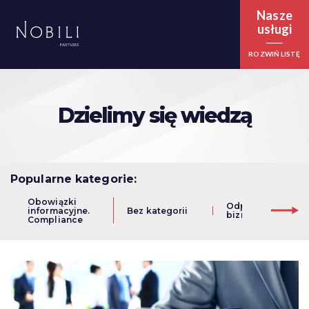
Nasze
usługi
ROZWIŃ LISTĘ
Dzielimy się wiedzą
Popularne
kategorie:
Obowiązki
Odpowiedzialny
informacyjne.
Bez kategorii
biznes. CSR
Compliance