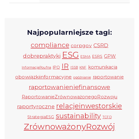
Najpopularniejsze tagi:
compliance
CSRD
corpgov
ESG
dobrepraktyki
GPW
ESRS
ESMA
IR
komunikacja
IPO
InformacjaPoufna
ISSB
KNF
obowiązkiinformacyjne
raportowanie
opóźnianie
raportowanieniefinansowe
RaportowanieZrównoważonegoRozwoju
relacjeinwestorskie
raportyroczne
sustainability
StrategiaESG
TCFD
ZrównoważonyRozwój